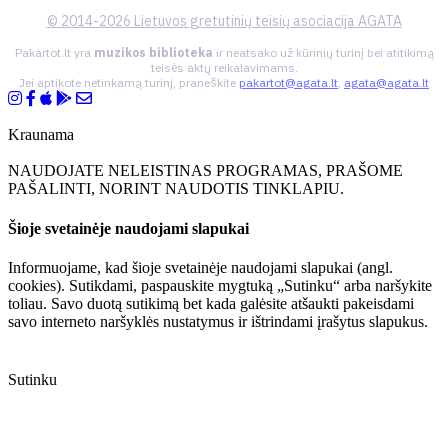
© 2014-2026 Lietuvos gretutinių teisių asociacija AGATA
Pakartot.lt yra
muzikos biblioteka
ir neatsako už kūrinių turinį bei atitikimą
teisės aktų reikalavimams.
Jei aptikote netinkamą turinį, praneškite
pakartot@agata.lt
,
agata@agata.lt
Kraunama
NAUDOJATE NELEISTINAS PROGRAMAS, PRAŠOME
PAŠALINTI, NORINT NAUDOTIS TINKLAPIU.
Šioje svetainėje naudojami slapukai
Informuojame, kad šioje svetainėje naudojami slapukai (angl.
cookies). Sutikdami, paspauskite mygtuką „Sutinku“ arba naršykite
toliau. Savo duotą sutikimą bet kada galėsite atšaukti pakeisdami
savo interneto naršyklės nustatymus ir ištrindami įrašytus slapukus.
Sutinku