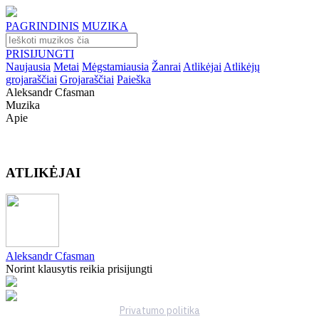
PAGRINDINIS
MUZIKA
PRISIJUNGTI
Naujausia
Metai
Mėgstamiausia
Žanrai
Atlikėjai
Atlikėjų
grojaraščiai
Grojaraščiai
Paieška
Aleksandr Cfasman
Muzika
Apie
ATLIKĖJAI
Aleksandr Cfasman
Norint klausytis reikia prisijungti
Privatumo politika