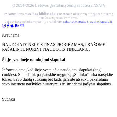
© 2014-2026 Lietuvos gretutinių teisių asociacija AGATA
Pakartot.lt yra
muzikos biblioteka
ir neatsako už kūrinių turinį bei atitikimą
teisės aktų reikalavimams.
Jei aptikote netinkamą turinį, praneškite
pakartot@agata.lt
,
agata@agata.lt
Kraunama
NAUDOJATE NELEISTINAS PROGRAMAS, PRAŠOME
PAŠALINTI, NORINT NAUDOTIS TINKLAPIU.
Šioje svetainėje naudojami slapukai
Informuojame, kad šioje svetainėje naudojami slapukai (angl.
cookies). Sutikdami, paspauskite mygtuką „Sutinku“ arba naršykite
toliau. Savo duotą sutikimą bet kada galėsite atšaukti pakeisdami
savo interneto naršyklės nustatymus ir ištrindami įrašytus slapukus.
Sutinku