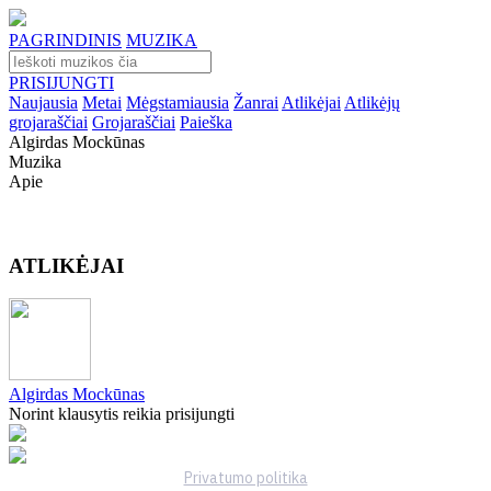
PAGRINDINIS
MUZIKA
PRISIJUNGTI
Naujausia
Metai
Mėgstamiausia
Žanrai
Atlikėjai
Atlikėjų
grojaraščiai
Grojaraščiai
Paieška
Algirdas Mockūnas
Muzika
Apie
ATLIKĖJAI
Algirdas Mockūnas
Norint klausytis reikia prisijungti
Privatumo politika