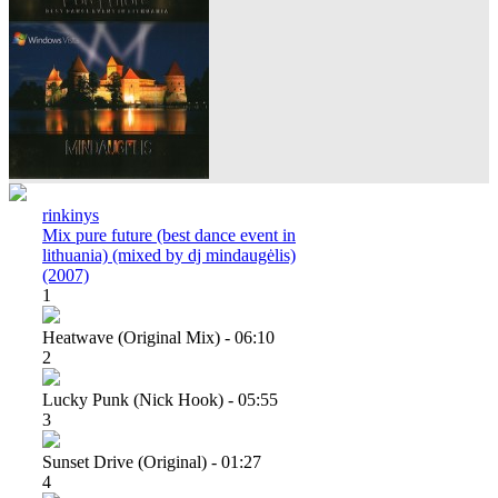
rinkinys
Mix pure future (best dance event in
lithuania) (mixed by dj mindaugėlis)
(2007)
1
Heatwave (original Mix) - 06:10
2
Lucky Punk (nick Hook) - 05:55
3
Sunset Drive (original) - 01:27
4