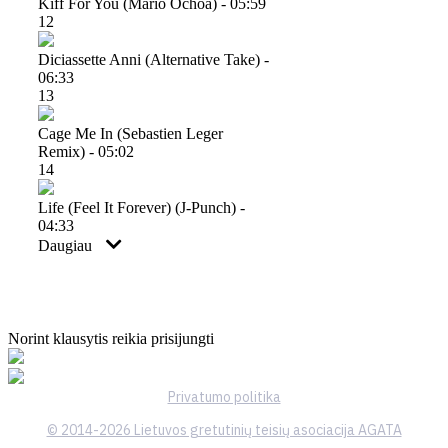
Kiff For You (mario Ochoa) - 05:59
12
Diciassette Anni (alternative Take) -
06:33
13
Cage Me In (sebastien Leger
Remix) - 05:02
14
Life (feel It Forever) (j-Punch) -
04:33
Daugiau
Norint klausytis reikia prisijungti
Privatumo politika
© 2014-2026 Lietuvos gretutinių teisių asociacija AGATA