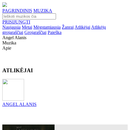
PAGRINDINIS
MUZIKA
PRISIJUNGTI
Naujausia
Metai
Mėgstamiausia
Žanrai
Atlikėjai
Atlikėjų
grojaraščiai
Grojaraščiai
Paieška
Angel Alanis
Muzika
Apie
ATLIKĖJAI
ANGEL ALANIS