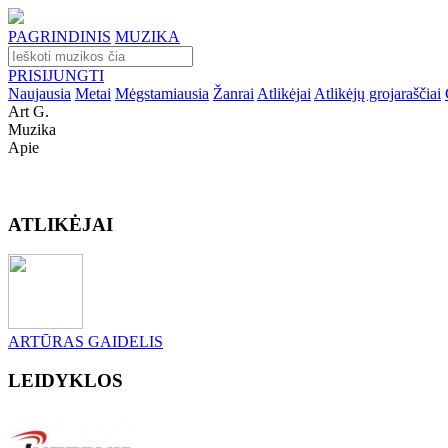
PAGRINDINIS
MUZIKA
PRISIJUNGTI
Naujausia
Metai
Mėgstamiausia
Žanrai
Atlikėjai
Atlikėjų grojaraščiai
Art G.
Muzika
Apie
ATLIKĖJAI
ARTŪRAS GAIDELIS
LEIDYKLOS