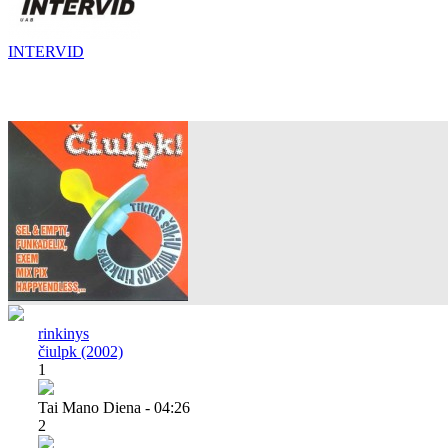
INTERVID
rinkinys
čiulpk (2002)
1
Tai Mano Diena - 04:26
2