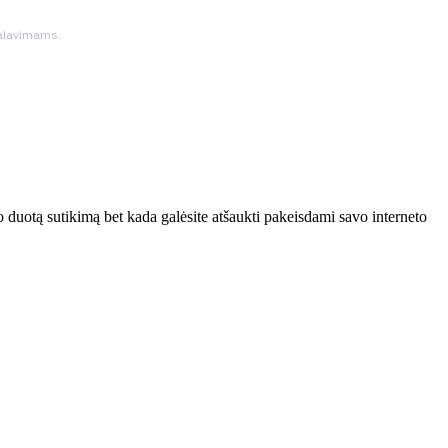
ikalavimams.
 duotą sutikimą bet kada galėsite atšaukti pakeisdami savo interneto