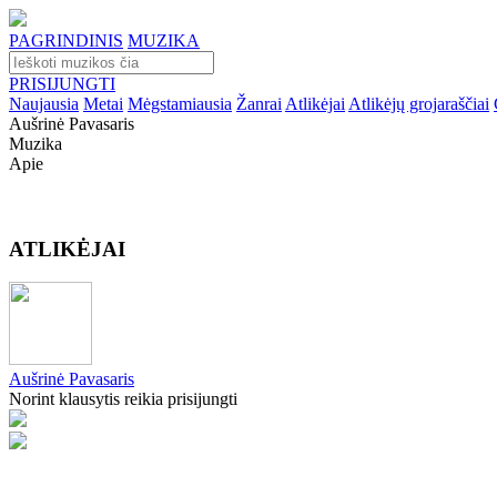
PAGRINDINIS
MUZIKA
PRISIJUNGTI
Naujausia
Metai
Mėgstamiausia
Žanrai
Atlikėjai
Atlikėjų grojaraščiai
Aušrinė Pavasaris
Muzika
Apie
ATLIKĖJAI
Aušrinė Pavasaris
Norint klausytis reikia prisijungti