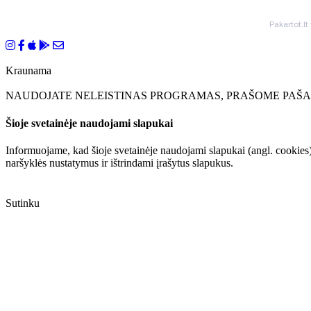
Pakartot.lt
Kraunama
NAUDOJATE NELEISTINAS PROGRAMAS, PRAŠOME PAŠAL
Šioje svetainėje naudojami slapukai
Informuojame, kad šioje svetainėje naudojami slapukai (angl. cookies)
naršyklės nustatymus ir ištrindami įrašytus slapukus.
Sutinku