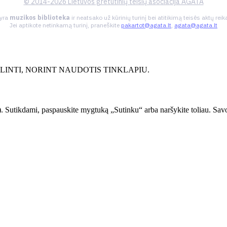
© 2014-2026 Lietuvos gretutinių teisių asociacija AGATA
 yra
muzikos biblioteka
ir neatsako už kūrinių turinį bei atitikimą teisės aktų re
Jei aptikote netinkamą turinį, praneškite
pakartot@agata.lt
,
agata@agata.lt
INTI, NORINT NAUDOTIS TINKLAPIU.
. Sutikdami, paspauskite mygtuką „Sutinku“ arba naršykite toliau. Savo