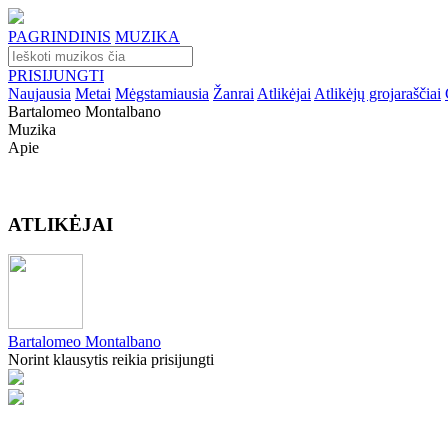
PAGRINDINIS
MUZIKA
PRISIJUNGTI
Naujausia
Metai
Mėgstamiausia
Žanrai
Atlikėjai
Atlikėjų grojaraščiai
Bartalomeo Montalbano
Muzika
Apie
ATLIKĖJAI
Bartalomeo Montalbano
Norint klausytis reikia prisijungti