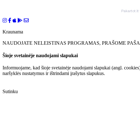
Pakartot.lt
Kraunama
NAUDOJATE NELEISTINAS PROGRAMAS, PRAŠOME PAŠAL
Šioje svetainėje naudojami slapukai
Informuojame, kad šioje svetainėje naudojami slapukai (angl. cookies)
naršyklės nustatymus ir ištrindami įrašytus slapukus.
Sutinku