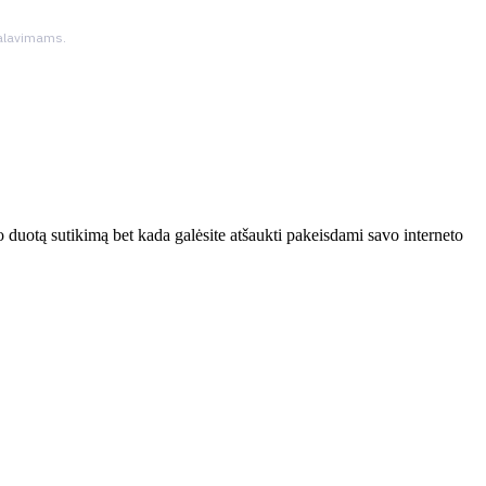
ikalavimams.
 duotą sutikimą bet kada galėsite atšaukti pakeisdami savo interneto