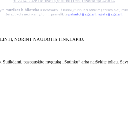
© 2014-2026 Lietuvos gretutinių teisių asociacija AGATA
 yra
muzikos biblioteka
ir neatsako už kūrinių turinį bei atitikimą teisės aktų re
Jei aptikote netinkamą turinį, praneškite
pakartot@agata.lt
,
agata@agata.lt
INTI, NORINT NAUDOTIS TINKLAPIU.
. Sutikdami, paspauskite mygtuką „Sutinku“ arba naršykite toliau. Savo