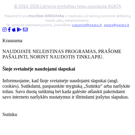
© 2014-2026 Lietuvos gretutinių teisių asociacija AGATA
Pakartot.lt yra
muzikos biblioteka
ir neatsako už kūrinių turinį bei atitikimą
teisės aktų reikalavimams.
Jei aptikote netinkamą turinį, praneškite
pakartot@agata.lt
,
agata@agata.lt
Kraunama
NAUDOJATE NELEISTINAS PROGRAMAS, PRAŠOME
PAŠALINTI, NORINT NAUDOTIS TINKLAPIU.
Šioje svetainėje naudojami slapukai
Informuojame, kad šioje svetainėje naudojami slapukai (angl.
cookies). Sutikdami, paspauskite mygtuką „Sutinku“ arba naršykite
toliau. Savo duotą sutikimą bet kada galėsite atšaukti pakeisdami
savo interneto naršyklės nustatymus ir ištrindami įrašytus slapukus.
Sutinku