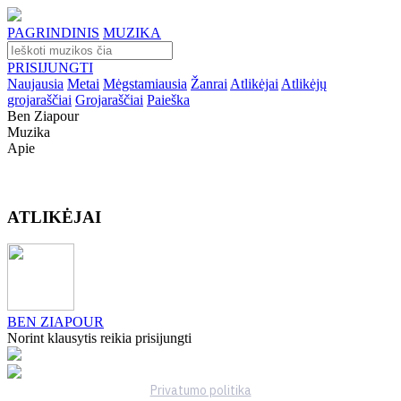
PAGRINDINIS
MUZIKA
PRISIJUNGTI
Naujausia
Metai
Mėgstamiausia
Žanrai
Atlikėjai
Atlikėjų
grojaraščiai
Grojaraščiai
Paieška
Ben Ziapour
Muzika
Apie
ATLIKĖJAI
BEN ZIAPOUR
Norint klausytis reikia prisijungti
Privatumo politika