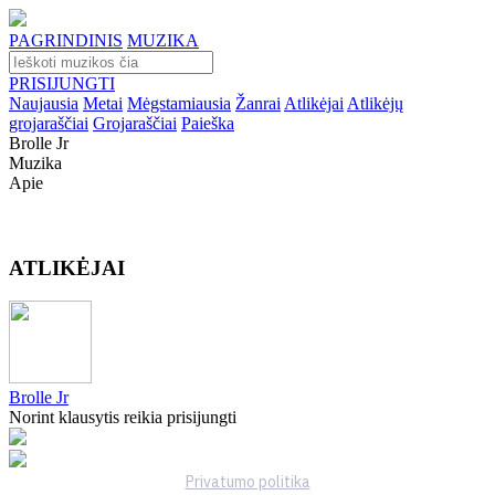
PAGRINDINIS
MUZIKA
PRISIJUNGTI
Naujausia
Metai
Mėgstamiausia
Žanrai
Atlikėjai
Atlikėjų
grojaraščiai
Grojaraščiai
Paieška
Brolle Jr
Muzika
Apie
ATLIKĖJAI
Brolle Jr
Norint klausytis reikia prisijungti
Privatumo politika