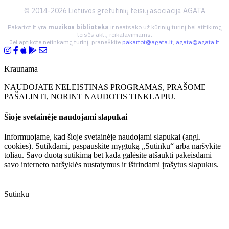
© 2014-2026 Lietuvos gretutinių teisių asociacija AGATA
Pakartot.lt yra
muzikos biblioteka
ir neatsako už kūrinių turinį bei atitikimą
teisės aktų reikalavimams.
Jei aptikote netinkamą turinį, praneškite
pakartot@agata.lt
,
agata@agata.lt
Kraunama
NAUDOJATE NELEISTINAS PROGRAMAS, PRAŠOME
PAŠALINTI, NORINT NAUDOTIS TINKLAPIU.
Šioje svetainėje naudojami slapukai
Informuojame, kad šioje svetainėje naudojami slapukai (angl.
cookies). Sutikdami, paspauskite mygtuką „Sutinku“ arba naršykite
toliau. Savo duotą sutikimą bet kada galėsite atšaukti pakeisdami
savo interneto naršyklės nustatymus ir ištrindami įrašytus slapukus.
Sutinku