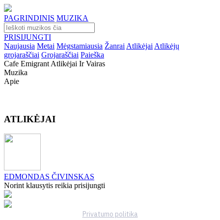
PAGRINDINIS
MUZIKA
PRISIJUNGTI
Naujausia
Metai
Mėgstamiausia
Žanrai
Atlikėjai
Atlikėjų
grojaraščiai
Grojaraščiai
Paieška
Cafe Emigrant Atlikėjai Ir Vairas
Muzika
Apie
ATLIKĖJAI
EDMONDAS ČIVINSKAS
Norint klausytis reikia prisijungti
Privatumo politika