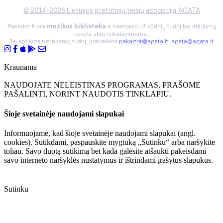
© 2014-2026 Lietuvos gretutinių teisių asociacija AGATA
Pakartot.lt yra
muzikos biblioteka
ir neatsako už kūrinių turinį bei atitikimą
teisės aktų reikalavimams.
Jei aptikote netinkamą turinį, praneškite
pakartot@agata.lt
,
agata@agata.lt
Kraunama
NAUDOJATE NELEISTINAS PROGRAMAS, PRAŠOME
PAŠALINTI, NORINT NAUDOTIS TINKLAPIU.
Šioje svetainėje naudojami slapukai
Informuojame, kad šioje svetainėje naudojami slapukai (angl.
cookies). Sutikdami, paspauskite mygtuką „Sutinku“ arba naršykite
toliau. Savo duotą sutikimą bet kada galėsite atšaukti pakeisdami
savo interneto naršyklės nustatymus ir ištrindami įrašytus slapukus.
Sutinku