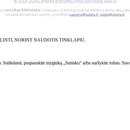
© 2014-2026 Lietuvos gretutinių teisių asociacija AGATA
 yra
muzikos biblioteka
ir neatsako už kūrinių turinį bei atitikimą teisės aktų re
Jei aptikote netinkamą turinį, praneškite
pakartot@agata.lt
,
agata@agata.lt
INTI, NORINT NAUDOTIS TINKLAPIU.
. Sutikdami, paspauskite mygtuką „Sutinku“ arba naršykite toliau. Savo