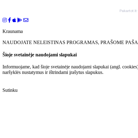
Pakartot.lt
Kraunama
NAUDOJATE NELEISTINAS PROGRAMAS, PRAŠOME PAŠAL
Šioje svetainėje naudojami slapukai
Informuojame, kad šioje svetainėje naudojami slapukai (angl. cookies)
naršyklės nustatymus ir ištrindami įrašytus slapukus.
Sutinku