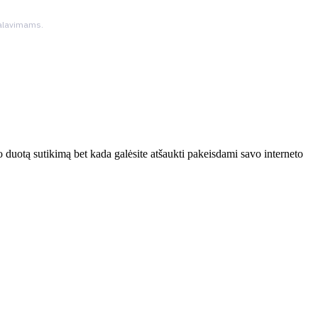
ikalavimams.
 duotą sutikimą bet kada galėsite atšaukti pakeisdami savo interneto