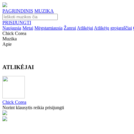
PAGRINDINIS
MUZIKA
PRISIJUNGTI
Naujausia
Metai
Mėgstamiausia
Žanrai
Atlikėjai
Atlikėjų grojaraščiai
Chick Corea
Muzika
Apie
ATLIKĖJAI
Chick Corea
Norint klausytis reikia prisijungti