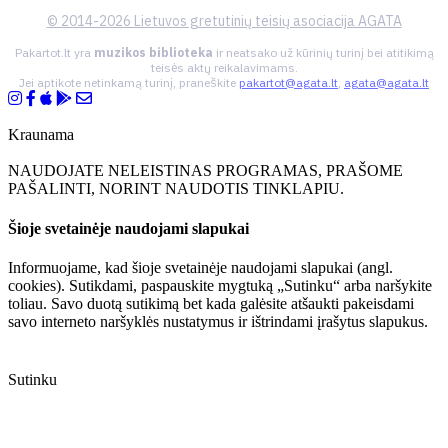
© 2014-2026 Lietuvos gretutinių teisių asociacija AGATA
Pakartot.lt yra
muzikos biblioteka
ir neatsako už kūrinių turinį bei atitikimą
teisės aktų reikalavimams.
Jei aptikote netinkamą turinį, praneškite
pakartot@agata.lt
,
agata@agata.lt
Kraunama
NAUDOJATE NELEISTINAS PROGRAMAS, PRAŠOME
PAŠALINTI, NORINT NAUDOTIS TINKLAPIU.
Šioje svetainėje naudojami slapukai
Informuojame, kad šioje svetainėje naudojami slapukai (angl.
cookies). Sutikdami, paspauskite mygtuką „Sutinku“ arba naršykite
toliau. Savo duotą sutikimą bet kada galėsite atšaukti pakeisdami
savo interneto naršyklės nustatymus ir ištrindami įrašytus slapukus.
Sutinku