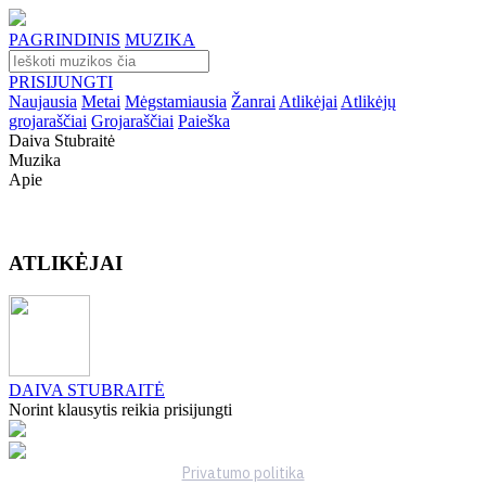
PAGRINDINIS
MUZIKA
PRISIJUNGTI
Naujausia
Metai
Mėgstamiausia
Žanrai
Atlikėjai
Atlikėjų
grojaraščiai
Grojaraščiai
Paieška
Daiva Stubraitė
Muzika
Apie
ATLIKĖJAI
DAIVA STUBRAITĖ
Norint klausytis reikia prisijungti
Privatumo politika