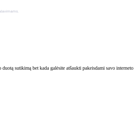
ikalavimams.
 duotą sutikimą bet kada galėsite atšaukti pakeisdami savo interneto