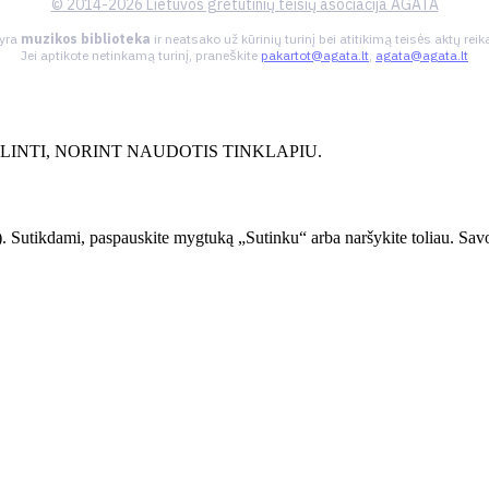
© 2014-2026 Lietuvos gretutinių teisių asociacija AGATA
 yra
muzikos biblioteka
ir neatsako už kūrinių turinį bei atitikimą teisės aktų re
Jei aptikote netinkamą turinį, praneškite
pakartot@agata.lt
,
agata@agata.lt
INTI, NORINT NAUDOTIS TINKLAPIU.
. Sutikdami, paspauskite mygtuką „Sutinku“ arba naršykite toliau. Savo