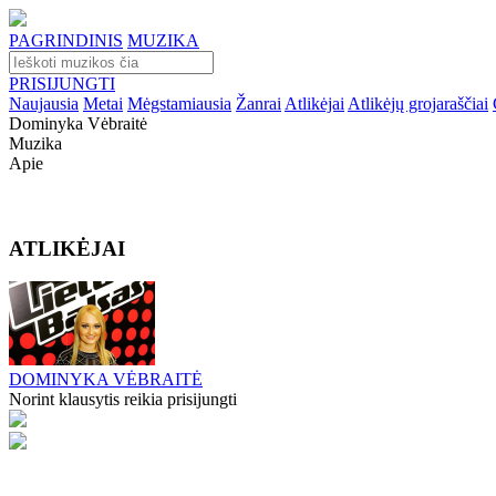
PAGRINDINIS
MUZIKA
PRISIJUNGTI
Naujausia
Metai
Mėgstamiausia
Žanrai
Atlikėjai
Atlikėjų grojaraščiai
Dominyka Vėbraitė
Muzika
Apie
ATLIKĖJAI
DOMINYKA VĖBRAITĖ
Norint klausytis reikia prisijungti