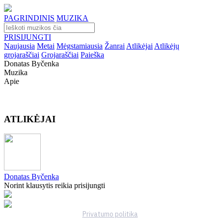
PAGRINDINIS
MUZIKA
PRISIJUNGTI
Naujausia
Metai
Mėgstamiausia
Žanrai
Atlikėjai
Atlikėjų
grojaraščiai
Grojaraščiai
Paieška
Donatas Byčenka
Muzika
Apie
ATLIKĖJAI
Donatas Byčenka
Norint klausytis reikia prisijungti
Privatumo politika