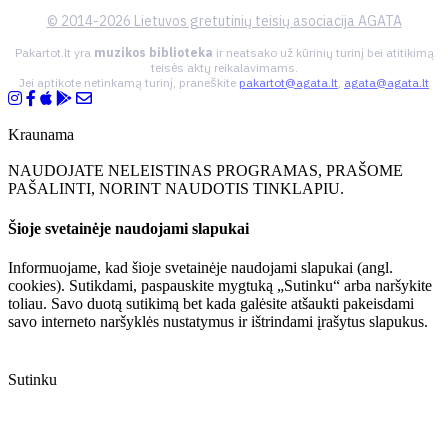
© 2014-2026 Lietuvos gretutinių teisių asociacija AGATA
Pakartot.lt yra
muzikos biblioteka
ir neatsako už kūrinių turinį bei atitikimą
teisės aktų reikalavimams.
Jei aptikote netinkamą turinį, praneškite
pakartot@agata.lt
,
agata@agata.lt
Kraunama
NAUDOJATE NELEISTINAS PROGRAMAS, PRAŠOME
PAŠALINTI, NORINT NAUDOTIS TINKLAPIU.
Šioje svetainėje naudojami slapukai
Informuojame, kad šioje svetainėje naudojami slapukai (angl.
cookies). Sutikdami, paspauskite mygtuką „Sutinku“ arba naršykite
toliau. Savo duotą sutikimą bet kada galėsite atšaukti pakeisdami
savo interneto naršyklės nustatymus ir ištrindami įrašytus slapukus.
Sutinku