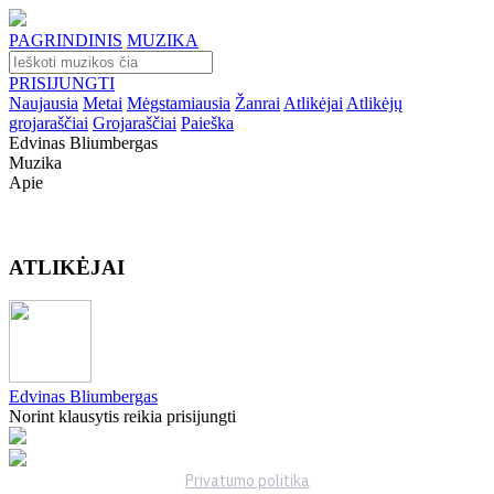
PAGRINDINIS
MUZIKA
PRISIJUNGTI
Naujausia
Metai
Mėgstamiausia
Žanrai
Atlikėjai
Atlikėjų
grojaraščiai
Grojaraščiai
Paieška
Edvinas Bliumbergas
Muzika
Apie
ATLIKĖJAI
Edvinas Bliumbergas
Norint klausytis reikia prisijungti
Privatumo politika