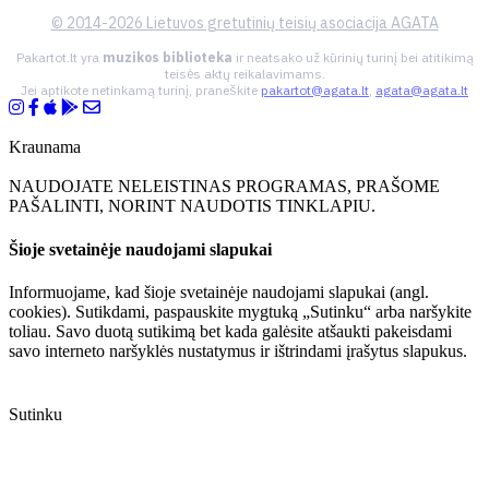
© 2014-2026 Lietuvos gretutinių teisių asociacija AGATA
Pakartot.lt yra
muzikos biblioteka
ir neatsako už kūrinių turinį bei atitikimą
teisės aktų reikalavimams.
Jei aptikote netinkamą turinį, praneškite
pakartot@agata.lt
,
agata@agata.lt
Kraunama
NAUDOJATE NELEISTINAS PROGRAMAS, PRAŠOME
PAŠALINTI, NORINT NAUDOTIS TINKLAPIU.
Šioje svetainėje naudojami slapukai
Informuojame, kad šioje svetainėje naudojami slapukai (angl.
cookies). Sutikdami, paspauskite mygtuką „Sutinku“ arba naršykite
toliau. Savo duotą sutikimą bet kada galėsite atšaukti pakeisdami
savo interneto naršyklės nustatymus ir ištrindami įrašytus slapukus.
Sutinku