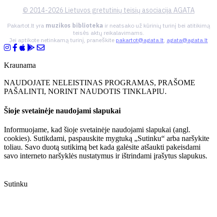
© 2014-2026 Lietuvos gretutinių teisių asociacija AGATA
Pakartot.lt yra
muzikos biblioteka
ir neatsako už kūrinių turinį bei atitikimą
teisės aktų reikalavimams.
Jei aptikote netinkamą turinį, praneškite
pakartot@agata.lt
,
agata@agata.lt
Kraunama
NAUDOJATE NELEISTINAS PROGRAMAS, PRAŠOME
PAŠALINTI, NORINT NAUDOTIS TINKLAPIU.
Šioje svetainėje naudojami slapukai
Informuojame, kad šioje svetainėje naudojami slapukai (angl.
cookies). Sutikdami, paspauskite mygtuką „Sutinku“ arba naršykite
toliau. Savo duotą sutikimą bet kada galėsite atšaukti pakeisdami
savo interneto naršyklės nustatymus ir ištrindami įrašytus slapukus.
Sutinku