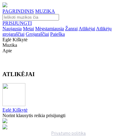
PAGRINDINIS
MUZIKA
PRISIJUNGTI
Naujausia
Metai
Mėgstamiausia
Žanrai
Atlikėjai
Atlikėjų
grojaraščiai
Grojaraščiai
Paieška
Eglė Kiškytė
Muzika
Apie
ATLIKĖJAI
Eglė Kiškytė
Norint klausytis reikia prisijungti
Privatumo politika