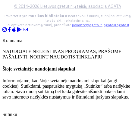
© 2014-2026 Lietuvos gretutinių teisių asociacija AGATA
Pakartot.lt yra
muzikos biblioteka
ir neatsako už kūrinių turinį bei atitikimą
teisės aktų reikalavimams.
Jei aptikote netinkamą turinį, praneškite
pakartot@agata.lt
,
agata@agata.lt
Kraunama
NAUDOJATE NELEISTINAS PROGRAMAS, PRAŠOME
PAŠALINTI, NORINT NAUDOTIS TINKLAPIU.
Šioje svetainėje naudojami slapukai
Informuojame, kad šioje svetainėje naudojami slapukai (angl.
cookies). Sutikdami, paspauskite mygtuką „Sutinku“ arba naršykite
toliau. Savo duotą sutikimą bet kada galėsite atšaukti pakeisdami
savo interneto naršyklės nustatymus ir ištrindami įrašytus slapukus.
Sutinku