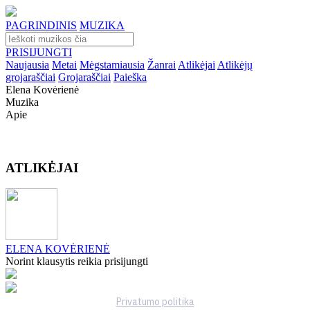
PAGRINDINIS
MUZIKA
PRISIJUNGTI
Naujausia
Metai
Mėgstamiausia
Žanrai
Atlikėjai
Atlikėjų
grojaraščiai
Grojaraščiai
Paieška
Elena Kovėrienė
Muzika
Apie
ATLIKĖJAI
ELENA KOVĖRIENĖ
Norint klausytis reikia prisijungti
Privatumo politika