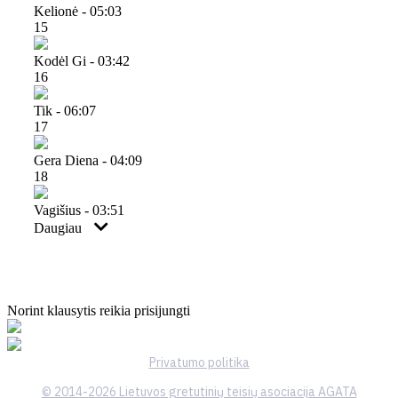
Kelionė - 05:03
15
Kodėl Gi - 03:42
16
Tik - 06:07
17
Gera Diena - 04:09
18
Vagišius - 03:51
Daugiau
Norint klausytis reikia prisijungti
Privatumo politika
© 2014-2026 Lietuvos gretutinių teisių asociacija AGATA