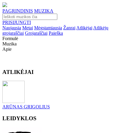
PAGRINDINIS
MUZIKA
PRISIJUNGTI
Naujausia
Metai
Mėgstamiausia
Žanrai
Atlikėjai
Atlikėjų
grojaraščiai
Grojaraščiai
Paieška
Formulė
Muzika
Apie
ATLIKĖJAI
ARŪNAS GRIGOLIUS
LEIDYKLOS