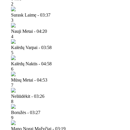
2
Surask Laimę - 03:37
3
Nauji Metai - 04:20
4
Kalėdų Varpai - 03:58
5
Kalėdų Naktis - 04:58
6
Mūsų Metai - 04:53
7
Neliūdėkit - 03:26
8
Boružės - 03:27
9
Mano Norai Mažyčiai - 03:19