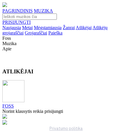
PAGRINDINIS
MUZIKA
PRISIJUNGTI
Naujausia
Metai
Mėgstamiausia
Žanrai
Atlikėjai
Atlikėjų
grojaraščiai
Grojaraščiai
Paieška
Foss
Muzika
Apie
ATLIKĖJAI
FOSS
Norint klausytis reikia prisijungti
Privatumo politika