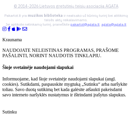
© 2014-2026 Lietuvos gretutinių teisių asociacija AGATA
Pakartot.lt yra
muzikos biblioteka
ir neatsako už kūrinių turinį bei atitikimą
teisės aktų reikalavimams.
Jei aptikote netinkamą turinį, praneškite
pakartot@agata.lt
,
agata@agata.lt
Kraunama
NAUDOJATE NELEISTINAS PROGRAMAS, PRAŠOME
PAŠALINTI, NORINT NAUDOTIS TINKLAPIU.
Šioje svetainėje naudojami slapukai
Informuojame, kad šioje svetainėje naudojami slapukai (angl.
cookies). Sutikdami, paspauskite mygtuką „Sutinku“ arba naršykite
toliau. Savo duotą sutikimą bet kada galėsite atšaukti pakeisdami
savo interneto naršyklės nustatymus ir ištrindami įrašytus slapukus.
Sutinku