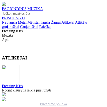
PAGRINDINIS
MUZIKA
PRISIJUNGTI
Naujausia
Metai
Mėgstamiausia
Žanrai
Atlikėjai
Atlikėjų
grojaraščiai
Grojaraščiai
Paieška
Freezing Kiss
Muzika
Apie
ATLIKĖJAI
Freezing Kiss
Norint klausytis reikia prisijungti
Privatumo politika