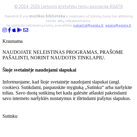
© 2014-2026 Lietuvos gretutinių teisių asociacija AGATA
Pakartot.lt yra
muzikos biblioteka
ir neatsako už kūrinių turinį bei atitikimą
teisės aktų reikalavimams.
Jei aptikote netinkamą turinį, praneškite
pakartot@agata.lt
,
agata@agata.lt
Kraunama
NAUDOJATE NELEISTINAS PROGRAMAS, PRAŠOME
PAŠALINTI, NORINT NAUDOTIS TINKLAPIU.
Šioje svetainėje naudojami slapukai
Informuojame, kad šioje svetainėje naudojami slapukai (angl.
cookies). Sutikdami, paspauskite mygtuką „Sutinku“ arba naršykite
toliau. Savo duotą sutikimą bet kada galėsite atšaukti pakeisdami
savo interneto naršyklės nustatymus ir ištrindami įrašytus slapukus.
Sutinku