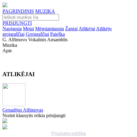
PAGRINDINIS
MUZIKA
PRISIJUNGTI
Naujausia
Metai
Mėgstamiausia
Žanrai
Atlikėjai
Atlikėjų
grojaraščiai
Grojaraščiai
Paieška
G. Alfimovo Vokalinis Ansamblis
Muzika
Apie
ATLIKĖJAI
Genadijus Alfimovas
Norint klausytis reikia prisijungti
Privatumo politika