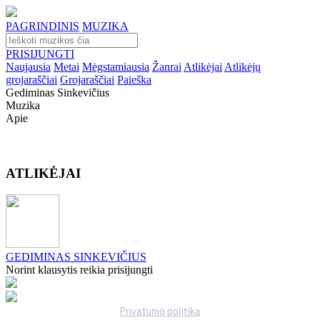
PAGRINDINIS
MUZIKA
PRISIJUNGTI
Naujausia
Metai
Mėgstamiausia
Žanrai
Atlikėjai
Atlikėjų
grojaraščiai
Grojaraščiai
Paieška
Gediminas Sinkevičius
Muzika
Apie
ATLIKĖJAI
GEDIMINAS SINKEVIČIUS
Norint klausytis reikia prisijungti
Privatumo politika