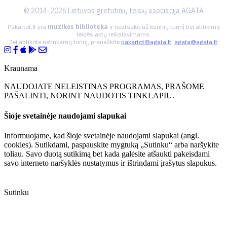
© 2014-2026 Lietuvos gretutinių teisių asociacija AGATA
Pakartot.lt yra
muzikos biblioteka
ir neatsako už kūrinių turinį bei atitikimą
teisės aktų reikalavimams.
Jei aptikote netinkamą turinį, praneškite
pakartot@agata.lt
,
agata@agata.lt
Kraunama
NAUDOJATE NELEISTINAS PROGRAMAS, PRAŠOME
PAŠALINTI, NORINT NAUDOTIS TINKLAPIU.
Šioje svetainėje naudojami slapukai
Informuojame, kad šioje svetainėje naudojami slapukai (angl.
cookies). Sutikdami, paspauskite mygtuką „Sutinku“ arba naršykite
toliau. Savo duotą sutikimą bet kada galėsite atšaukti pakeisdami
savo interneto naršyklės nustatymus ir ištrindami įrašytus slapukus.
Sutinku