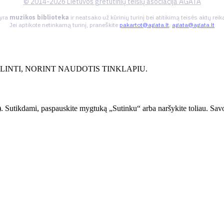
© 2014-2026 Lietuvos gretutinių teisių asociacija AGATA
 yra
muzikos biblioteka
ir neatsako už kūrinių turinį bei atitikimą teisės aktų re
Jei aptikote netinkamą turinį, praneškite
pakartot@agata.lt
,
agata@agata.lt
INTI, NORINT NAUDOTIS TINKLAPIU.
. Sutikdami, paspauskite mygtuką „Sutinku“ arba naršykite toliau. Savo