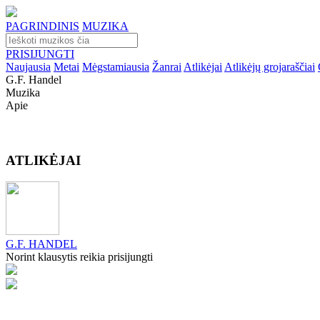
PAGRINDINIS
MUZIKA
PRISIJUNGTI
Naujausia
Metai
Mėgstamiausia
Žanrai
Atlikėjai
Atlikėjų grojaraščiai
G.f. Handel
Muzika
Apie
ATLIKĖJAI
G.F. HANDEL
Norint klausytis reikia prisijungti