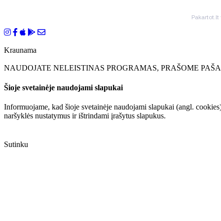
Pakartot.lt
Kraunama
NAUDOJATE NELEISTINAS PROGRAMAS, PRAŠOME PAŠAL
Šioje svetainėje naudojami slapukai
Informuojame, kad šioje svetainėje naudojami slapukai (angl. cookies)
naršyklės nustatymus ir ištrindami įrašytus slapukus.
Sutinku