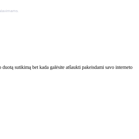
ikalavimams.
 duotą sutikimą bet kada galėsite atšaukti pakeisdami savo interneto