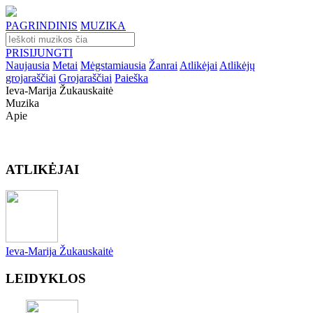
PAGRINDINIS
MUZIKA
PRISIJUNGTI
Naujausia
Metai
Mėgstamiausia
Žanrai
Atlikėjai
Atlikėjų
grojaraščiai
Grojaraščiai
Paieška
Ieva-Marija Žukauskaitė
Muzika
Apie
ATLIKĖJAI
Ieva-Marija Žukauskaitė
LEIDYKLOS