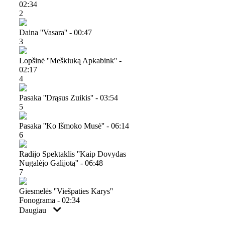
02:34
2
Daina ''vasara'' - 00:47
3
Lopšinė ''meškiuką Apkabink'' -
02:17
4
Pasaka ''drąsus Zuikis'' - 03:54
5
Pasaka ''ko Išmoko Musė'' - 06:14
6
Radijo Spektaklis ''kaip Dovydas
Nugalėjo Galijotą'' - 06:48
7
Giesmelės ''viešpaties Karys''
Fonograma - 02:34
Daugiau