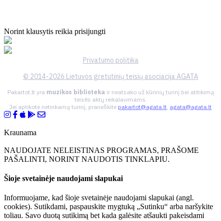
Norint klausytis reikia prisijungti
Privatumo politika
© 2014-2026 Lietuvos gretutinių teisių asociacija AGATA
Pakartot.lt yra
muzikos biblioteka
ir neatsako už kūrinių turinį bei atitikimą
teisės aktų reikalavimams.
Jei aptikote netinkamą turinį, praneškite
pakartot@agata.lt
,
agata@agata.lt
Kraunama
NAUDOJATE NELEISTINAS PROGRAMAS, PRAŠOME
PAŠALINTI, NORINT NAUDOTIS TINKLAPIU.
Šioje svetainėje naudojami slapukai
Informuojame, kad šioje svetainėje naudojami slapukai (angl.
cookies). Sutikdami, paspauskite mygtuką „Sutinku“ arba naršykite
toliau. Savo duotą sutikimą bet kada galėsite atšaukti pakeisdami