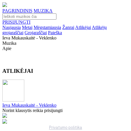
PAGRINDINIS
MUZIKA
PRISIJUNGTI
Naujausia
Metai
Mėgstamiausia
Žanrai
Atlikėjai
Atlikėjų
grojaraščiai
Grojaraščiai
Paieška
Ieva Mukauskaitė - Veklenko
Muzika
Apie
ATLIKĖJAI
Ieva Mukauskaitė - Veklenko
Norint klausytis reikia prisijungti
Privatumo politika