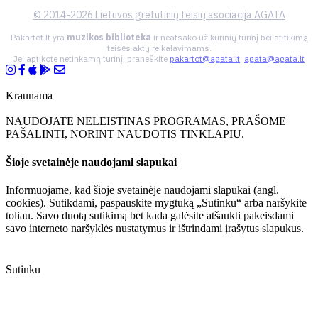
© 2014-2026 Lietuvos gretutinių teisių asociacija AGATA
Pakartot.lt yra
muzikos biblioteka
ir neatsako už kūrinių turinį bei atitikimą
teisės aktų reikalavimams.
Jei aptikote netinkamą turinį, praneškite
pakartot@agata.lt
,
agata@agata.lt
Kraunama
NAUDOJATE NELEISTINAS PROGRAMAS, PRAŠOME
PAŠALINTI, NORINT NAUDOTIS TINKLAPIU.
Šioje svetainėje naudojami slapukai
Informuojame, kad šioje svetainėje naudojami slapukai (angl.
cookies). Sutikdami, paspauskite mygtuką „Sutinku“ arba naršykite
toliau. Savo duotą sutikimą bet kada galėsite atšaukti pakeisdami
savo interneto naršyklės nustatymus ir ištrindami įrašytus slapukus.
Sutinku