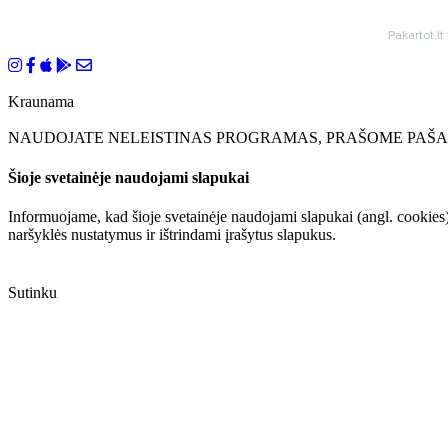
Pakartot.lt
Kraunama
NAUDOJATE NELEISTINAS PROGRAMAS, PRAŠOME PAŠAL
Šioje svetainėje naudojami slapukai
Informuojame, kad šioje svetainėje naudojami slapukai (angl. cookies)
naršyklės nustatymus ir ištrindami įrašytus slapukus.
Sutinku