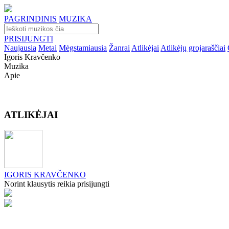
PAGRINDINIS
MUZIKA
PRISIJUNGTI
Naujausia
Metai
Mėgstamiausia
Žanrai
Atlikėjai
Atlikėjų grojaraščiai
Igoris Kravčenko
Muzika
Apie
ATLIKĖJAI
IGORIS KRAVČENKO
Norint klausytis reikia prisijungti