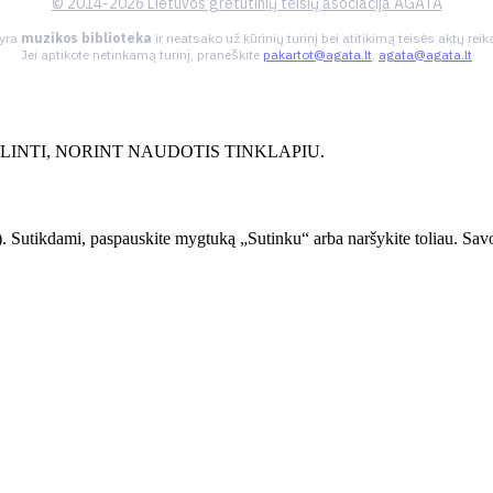
© 2014-2026 Lietuvos gretutinių teisių asociacija AGATA
 yra
muzikos biblioteka
ir neatsako už kūrinių turinį bei atitikimą teisės aktų re
Jei aptikote netinkamą turinį, praneškite
pakartot@agata.lt
,
agata@agata.lt
INTI, NORINT NAUDOTIS TINKLAPIU.
. Sutikdami, paspauskite mygtuką „Sutinku“ arba naršykite toliau. Savo