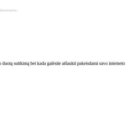
ikalavimams.
 duotą sutikimą bet kada galėsite atšaukti pakeisdami savo interneto