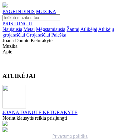
PAGRINDINIS
MUZIKA
PRISIJUNGTI
Naujausia
Metai
Mėgstamiausia
Žanrai
Atlikėjai
Atlikėjų
grojaraščiai
Grojaraščiai
Paieška
Joana Danutė Keturakytė
Muzika
Apie
ATLIKĖJAI
JOANA DANUTĖ KETURAKYTĖ
Norint klausytis reikia prisijungti
Privatumo politika