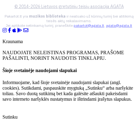
© 2014-2026 Lietuvos gretutinių teisių asociacija AGATA
Pakartot.lt yra
muzikos biblioteka
ir neatsako už kūrinių turinį bei atitikimą
teisės aktų reikalavimams.
Jei aptikote netinkamą turinį, praneškite
pakartot@agata.lt
,
agata@agata.lt
Kraunama
NAUDOJATE NELEISTINAS PROGRAMAS, PRAŠOME
PAŠALINTI, NORINT NAUDOTIS TINKLAPIU.
Šioje svetainėje naudojami slapukai
Informuojame, kad šioje svetainėje naudojami slapukai (angl.
cookies). Sutikdami, paspauskite mygtuką „Sutinku“ arba naršykite
toliau. Savo duotą sutikimą bet kada galėsite atšaukti pakeisdami
savo interneto naršyklės nustatymus ir ištrindami įrašytus slapukus.
Sutinku