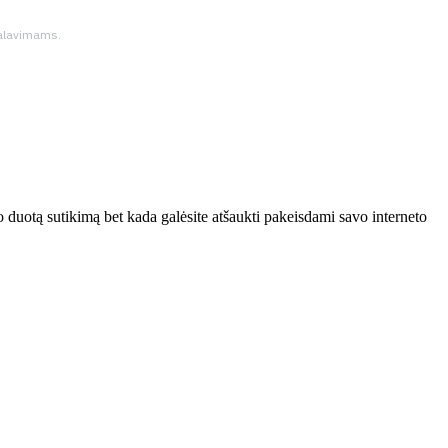
ikalavimams.
 duotą sutikimą bet kada galėsite atšaukti pakeisdami savo interneto