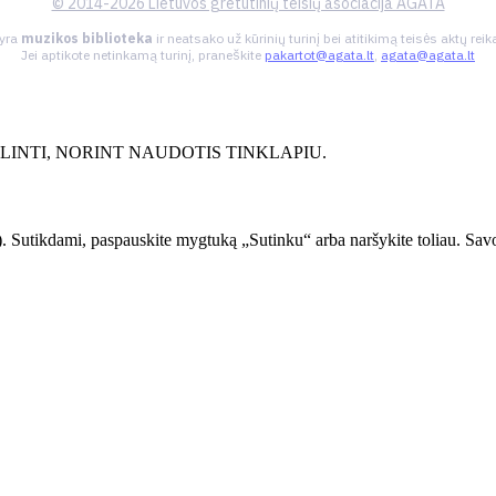
© 2014-2026 Lietuvos gretutinių teisių asociacija AGATA
 yra
muzikos biblioteka
ir neatsako už kūrinių turinį bei atitikimą teisės aktų re
Jei aptikote netinkamą turinį, praneškite
pakartot@agata.lt
,
agata@agata.lt
INTI, NORINT NAUDOTIS TINKLAPIU.
. Sutikdami, paspauskite mygtuką „Sutinku“ arba naršykite toliau. Savo