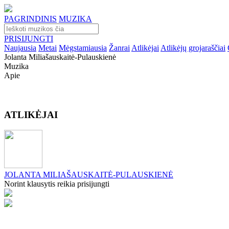
PAGRINDINIS
MUZIKA
PRISIJUNGTI
Naujausia
Metai
Mėgstamiausia
Žanrai
Atlikėjai
Atlikėjų grojaraščiai
Jolanta Miliašauskaitė-Pulauskienė
Muzika
Apie
ATLIKĖJAI
JOLANTA MILIAŠAUSKAITĖ-PULAUSKIENĖ
Norint klausytis reikia prisijungti