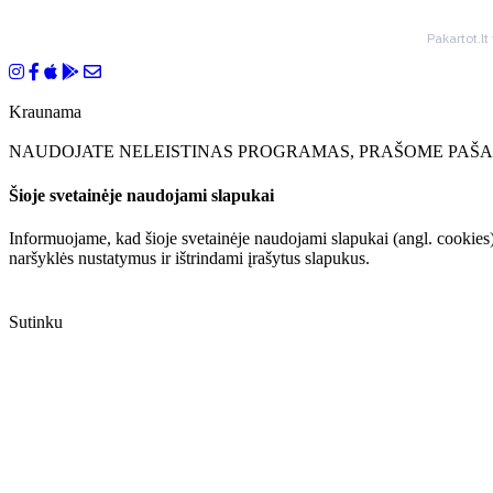
Pakartot.lt
Kraunama
NAUDOJATE NELEISTINAS PROGRAMAS, PRAŠOME PAŠAL
Šioje svetainėje naudojami slapukai
Informuojame, kad šioje svetainėje naudojami slapukai (angl. cookies)
naršyklės nustatymus ir ištrindami įrašytus slapukus.
Sutinku