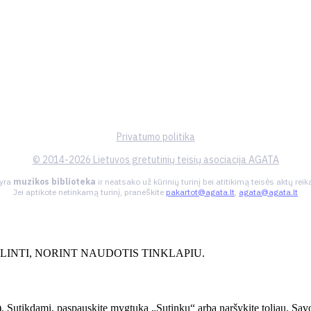
Privatumo politika
© 2014-2026 Lietuvos gretutinių teisių asociacija AGATA
 yra
muzikos biblioteka
ir neatsako už kūrinių turinį bei atitikimą teisės aktų re
Jei aptikote netinkamą turinį, praneškite
pakartot@agata.lt
,
agata@agata.lt
INTI, NORINT NAUDOTIS TINKLAPIU.
. Sutikdami, paspauskite mygtuką „Sutinku“ arba naršykite toliau. Savo