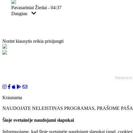
Pavasariniai Žiedai - 04:37
Daugiau
Norint klausytis reikia prisijungti
Pakartot.lt
Kraunama
NAUDOJATE NELEISTINAS PROGRAMAS, PRAŠOME PAŠAL
Šioje svetainėje naudojami slapukai
Informuojame, kad šioje svetainėje naudojami slapukai (angl. cookies)