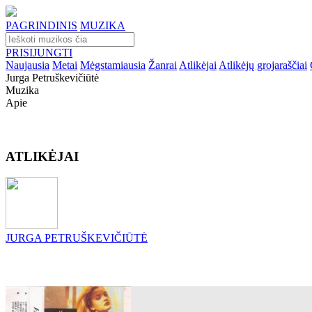
PAGRINDINIS
MUZIKA
PRISIJUNGTI
Naujausia
Metai
Mėgstamiausia
Žanrai
Atlikėjai
Atlikėjų grojaraščiai
Jurga Petruškevičiūtė
Muzika
Apie
ATLIKĖJAI
JURGA PETRUŠKEVIČIŪTĖ