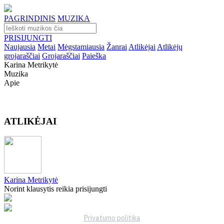
PAGRINDINIS
MUZIKA
PRISIJUNGTI
Naujausia
Metai
Mėgstamiausia
Žanrai
Atlikėjai
Atlikėjų
grojaraščiai
Grojaraščiai
Paieška
Karina Metrikytė
Muzika
Apie
ATLIKĖJAI
Karina Metrikytė
Norint klausytis reikia prisijungti
Privatumo politika