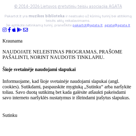
© 2014-2026 Lietuvos gretutinių teisių asociacija AGATA
Pakartot.lt yra
muzikos biblioteka
ir neatsako už kūrinių turinį bei atitikimą
teisės aktų reikalavimams.
Jei aptikote netinkamą turinį, praneškite
pakartot@agata.lt
,
agata@agata.lt
Kraunama
NAUDOJATE NELEISTINAS PROGRAMAS, PRAŠOME
PAŠALINTI, NORINT NAUDOTIS TINKLAPIU.
Šioje svetainėje naudojami slapukai
Informuojame, kad šioje svetainėje naudojami slapukai (angl.
cookies). Sutikdami, paspauskite mygtuką „Sutinku“ arba naršykite
toliau. Savo duotą sutikimą bet kada galėsite atšaukti pakeisdami
savo interneto naršyklės nustatymus ir ištrindami įrašytus slapukus.
Sutinku