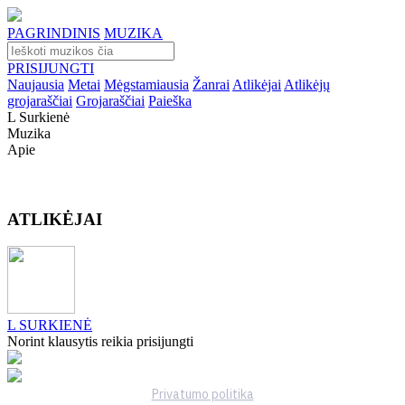
PAGRINDINIS
MUZIKA
PRISIJUNGTI
Naujausia
Metai
Mėgstamiausia
Žanrai
Atlikėjai
Atlikėjų
grojaraščiai
Grojaraščiai
Paieška
L Surkienė
Muzika
Apie
ATLIKĖJAI
L SURKIENĖ
Norint klausytis reikia prisijungti
Privatumo politika