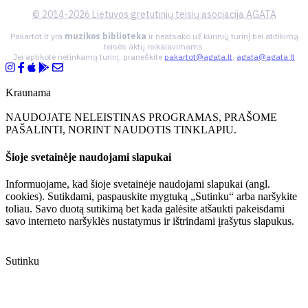
© 2014-2026 Lietuvos gretutinių teisių asociacija AGATA
Pakartot.lt yra
muzikos biblioteka
ir neatsako už kūrinių turinį bei atitikimą
teisės aktų reikalavimams.
Jei aptikote netinkamą turinį, praneškite
pakartot@agata.lt
,
agata@agata.lt
Kraunama
NAUDOJATE NELEISTINAS PROGRAMAS, PRAŠOME
PAŠALINTI, NORINT NAUDOTIS TINKLAPIU.
Šioje svetainėje naudojami slapukai
Informuojame, kad šioje svetainėje naudojami slapukai (angl.
cookies). Sutikdami, paspauskite mygtuką „Sutinku“ arba naršykite
toliau. Savo duotą sutikimą bet kada galėsite atšaukti pakeisdami
savo interneto naršyklės nustatymus ir ištrindami įrašytus slapukus.
Sutinku