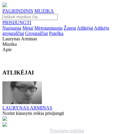
PAGRINDINIS
MUZIKA
PRISIJUNGTI
Naujausia
Metai
Mėgstamiausia
Žanrai
Atlikėjai
Atlikėjų
grojaraščiai
Grojaraščiai
Paieška
Laurynas Arminas
Muzika
Apie
ATLIKĖJAI
LAURYNAS ARMINAS
Norint klausytis reikia prisijungti
Privatumo politika