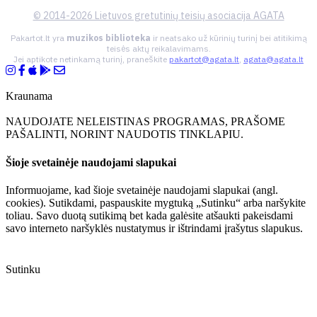
© 2014-2026 Lietuvos gretutinių teisių asociacija AGATA
Pakartot.lt yra
muzikos biblioteka
ir neatsako už kūrinių turinį bei atitikimą
teisės aktų reikalavimams.
Jei aptikote netinkamą turinį, praneškite
pakartot@agata.lt
,
agata@agata.lt
Kraunama
NAUDOJATE NELEISTINAS PROGRAMAS, PRAŠOME
PAŠALINTI, NORINT NAUDOTIS TINKLAPIU.
Šioje svetainėje naudojami slapukai
Informuojame, kad šioje svetainėje naudojami slapukai (angl.
cookies). Sutikdami, paspauskite mygtuką „Sutinku“ arba naršykite
toliau. Savo duotą sutikimą bet kada galėsite atšaukti pakeisdami
savo interneto naršyklės nustatymus ir ištrindami įrašytus slapukus.
Sutinku