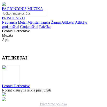
PAGRINDINIS
MUZIKA
PRISIJUNGTI
Naujausia
Metai
Mėgstamiausia
Žanrai
Atlikėjai
Atlikėjų
grojaraščiai
Grojaraščiai
Paieška
Leonid Derbeniov
Muzika
Apie
ATLIKĖJAI
Leonid Derbeniov
Norint klausytis reikia prisijungti
Privatumo politika