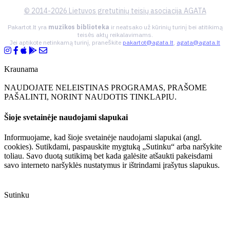
© 2014-2026 Lietuvos gretutinių teisių asociacija AGATA
Pakartot.lt yra
muzikos biblioteka
ir neatsako už kūrinių turinį bei atitikimą
teisės aktų reikalavimams.
Jei aptikote netinkamą turinį, praneškite
pakartot@agata.lt
,
agata@agata.lt
Kraunama
NAUDOJATE NELEISTINAS PROGRAMAS, PRAŠOME
PAŠALINTI, NORINT NAUDOTIS TINKLAPIU.
Šioje svetainėje naudojami slapukai
Informuojame, kad šioje svetainėje naudojami slapukai (angl.
cookies). Sutikdami, paspauskite mygtuką „Sutinku“ arba naršykite
toliau. Savo duotą sutikimą bet kada galėsite atšaukti pakeisdami
savo interneto naršyklės nustatymus ir ištrindami įrašytus slapukus.
Sutinku