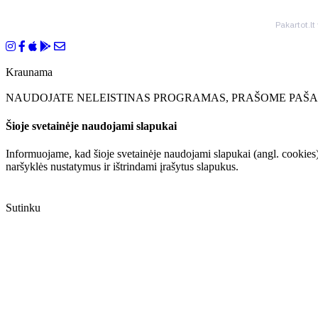
Pakartot.lt
Kraunama
NAUDOJATE NELEISTINAS PROGRAMAS, PRAŠOME PAŠAL
Šioje svetainėje naudojami slapukai
Informuojame, kad šioje svetainėje naudojami slapukai (angl. cookies)
naršyklės nustatymus ir ištrindami įrašytus slapukus.
Sutinku