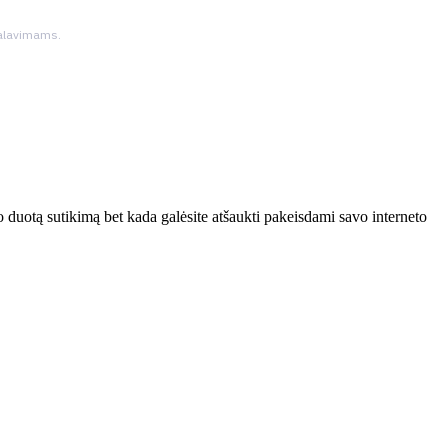
ikalavimams.
 duotą sutikimą bet kada galėsite atšaukti pakeisdami savo interneto