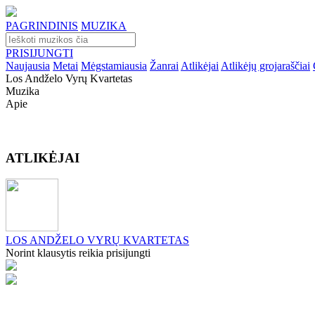
PAGRINDINIS
MUZIKA
PRISIJUNGTI
Naujausia
Metai
Mėgstamiausia
Žanrai
Atlikėjai
Atlikėjų grojaraščiai
Los Andželo Vyrų Kvartetas
Muzika
Apie
ATLIKĖJAI
LOS ANDŽELO VYRŲ KVARTETAS
Norint klausytis reikia prisijungti