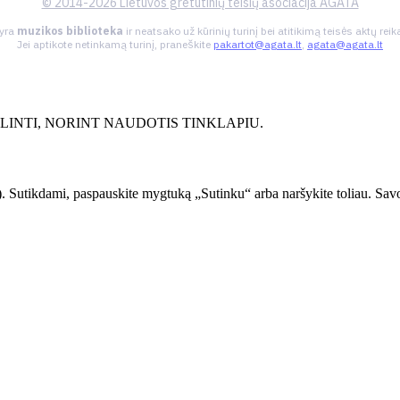
© 2014-2026 Lietuvos gretutinių teisių asociacija AGATA
 yra
muzikos biblioteka
ir neatsako už kūrinių turinį bei atitikimą teisės aktų re
Jei aptikote netinkamą turinį, praneškite
pakartot@agata.lt
,
agata@agata.lt
INTI, NORINT NAUDOTIS TINKLAPIU.
. Sutikdami, paspauskite mygtuką „Sutinku“ arba naršykite toliau. Savo