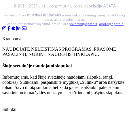
© 2014-2026 Lietuvos gretutinių teisių asociacija AGATA
Pakartot.lt yra
muzikos biblioteka
ir neatsako už kūrinių turinį bei atitikimą
teisės aktų reikalavimams.
Jei aptikote netinkamą turinį, praneškite
pakartot@agata.lt
,
agata@agata.lt
Kraunama
NAUDOJATE NELEISTINAS PROGRAMAS, PRAŠOME
PAŠALINTI, NORINT NAUDOTIS TINKLAPIU.
Šioje svetainėje naudojami slapukai
Informuojame, kad šioje svetainėje naudojami slapukai (angl.
cookies). Sutikdami, paspauskite mygtuką „Sutinku“ arba naršykite
toliau. Savo duotą sutikimą bet kada galėsite atšaukti pakeisdami
savo interneto naršyklės nustatymus ir ištrindami įrašytus slapukus.
Sutinku