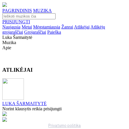
PAGRINDINIS
MUZIKA
PRISIJUNGTI
Naujausia
Metai
Mėgstamiausia
Žanrai
Atlikėjai
Atlikėjų
grojaraščiai
Grojaraščiai
Paieška
Luka Šarmaitytė
Muzika
Apie
ATLIKĖJAI
LUKA ŠARMAITYTĖ
Norint klausytis reikia prisijungti
Privatumo politika