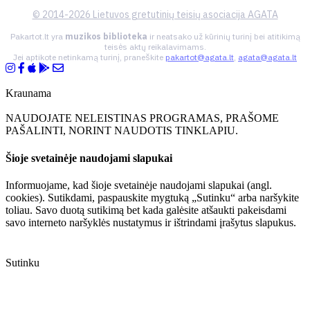
© 2014-2026 Lietuvos gretutinių teisių asociacija AGATA
Pakartot.lt yra
muzikos biblioteka
ir neatsako už kūrinių turinį bei atitikimą
teisės aktų reikalavimams.
Jei aptikote netinkamą turinį, praneškite
pakartot@agata.lt
,
agata@agata.lt
Kraunama
NAUDOJATE NELEISTINAS PROGRAMAS, PRAŠOME
PAŠALINTI, NORINT NAUDOTIS TINKLAPIU.
Šioje svetainėje naudojami slapukai
Informuojame, kad šioje svetainėje naudojami slapukai (angl.
cookies). Sutikdami, paspauskite mygtuką „Sutinku“ arba naršykite
toliau. Savo duotą sutikimą bet kada galėsite atšaukti pakeisdami
savo interneto naršyklės nustatymus ir ištrindami įrašytus slapukus.
Sutinku