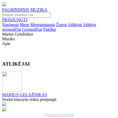
PAGRINDINIS
MUZIKA
PRISIJUNGTI
Naujausia
Metai
Mėgstamiausia
Žanrai
Atlikėjai
Atlikėjų
grojaraščiai
Grojaraščiai
Paieška
Marius Gelažnikas
Muzika
Apie
ATLIKĖJAI
MARIUS GELAŽNIKAS
Norint klausytis reikia prisijungti
Privatumo politika