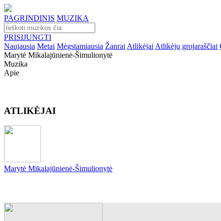
PAGRINDINIS
MUZIKA
PRISIJUNGTI
Naujausia
Metai
Mėgstamiausia
Žanrai
Atlikėjai
Atlikėjų grojaraščiai
Marytė Mikalajūnienė-Šimulionytė
Muzika
Apie
ATLIKĖJAI
Marytė Mikalajūnienė-Šimulionytė