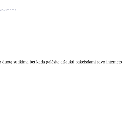
ikalavimams.
 duotą sutikimą bet kada galėsite atšaukti pakeisdami savo interneto