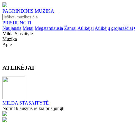
PAGRINDINIS
MUZIKA
PRISIJUNGTI
Naujausia
Metai
Mėgstamiausia
Žanrai
Atlikėjai
Atlikėjų grojaraščiai
Milda Stasaitytė
Muzika
Apie
ATLIKĖJAI
MILDA STASAITYTĖ
Norint klausytis reikia prisijungti