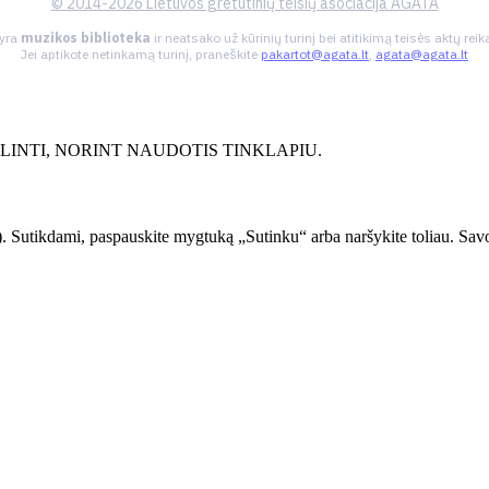
© 2014-2026 Lietuvos gretutinių teisių asociacija AGATA
 yra
muzikos biblioteka
ir neatsako už kūrinių turinį bei atitikimą teisės aktų re
Jei aptikote netinkamą turinį, praneškite
pakartot@agata.lt
,
agata@agata.lt
INTI, NORINT NAUDOTIS TINKLAPIU.
. Sutikdami, paspauskite mygtuką „Sutinku“ arba naršykite toliau. Savo