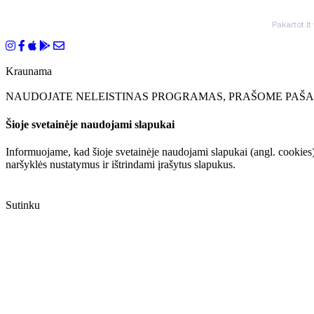
Pakartot.lt
Kraunama
NAUDOJATE NELEISTINAS PROGRAMAS, PRAŠOME PAŠAL
Šioje svetainėje naudojami slapukai
Informuojame, kad šioje svetainėje naudojami slapukai (angl. cookies)
naršyklės nustatymus ir ištrindami įrašytus slapukus.
Sutinku