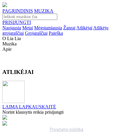
PAGRINDINIS
MUZIKA
PRISIJUNGTI
Naujausia
Metai
Mėgstamiausia
Žanrai
Atlikėjai
Atlikėjų
grojaraščiai
Grojaraščiai
Paieška
O Lia Lia
Muzika
Apie
ATLIKĖJAI
LAIMA LAPKAUSKAITĖ
Norint klausytis reikia prisijungti
Privatumo politika