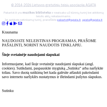
© 2014-2026 Lietuvos gretutinių teisių asociacija AGATA
Pakartot.lt yra
muzikos biblioteka
ir neatsako už kūrinių turinį bei atitikimą
teisės aktų reikalavimams.
Jei aptikote netinkamą turinį, praneškite
pakartot@agata.lt
,
agata@agata.lt
Kraunama
NAUDOJATE NELEISTINAS PROGRAMAS, PRAŠOME
PAŠALINTI, NORINT NAUDOTIS TINKLAPIU.
Šioje svetainėje naudojami slapukai
Informuojame, kad šioje svetainėje naudojami slapukai (angl.
cookies). Sutikdami, paspauskite mygtuką „Sutinku“ arba naršykite
toliau. Savo duotą sutikimą bet kada galėsite atšaukti pakeisdami
savo interneto naršyklės nustatymus ir ištrindami įrašytus slapukus.
Sutinku