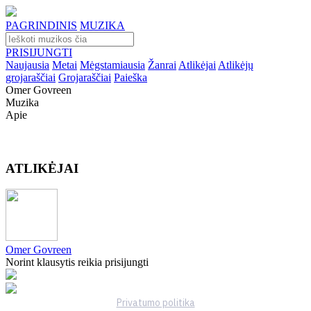
PAGRINDINIS
MUZIKA
PRISIJUNGTI
Naujausia
Metai
Mėgstamiausia
Žanrai
Atlikėjai
Atlikėjų
grojaraščiai
Grojaraščiai
Paieška
Omer Govreen
Muzika
Apie
ATLIKĖJAI
Omer Govreen
Norint klausytis reikia prisijungti
Privatumo politika