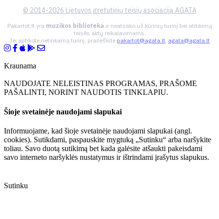
© 2014-2026 Lietuvos gretutinių teisių asociacija AGATA
Pakartot.lt yra
muzikos biblioteka
ir neatsako už kūrinių turinį bei atitikimą
teisės aktų reikalavimams.
Jei aptikote netinkamą turinį, praneškite
pakartot@agata.lt
,
agata@agata.lt
Kraunama
NAUDOJATE NELEISTINAS PROGRAMAS, PRAŠOME
PAŠALINTI, NORINT NAUDOTIS TINKLAPIU.
Šioje svetainėje naudojami slapukai
Informuojame, kad šioje svetainėje naudojami slapukai (angl.
cookies). Sutikdami, paspauskite mygtuką „Sutinku“ arba naršykite
toliau. Savo duotą sutikimą bet kada galėsite atšaukti pakeisdami
savo interneto naršyklės nustatymus ir ištrindami įrašytus slapukus.
Sutinku