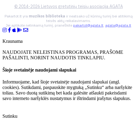
© 2014-2026 Lietuvos gretutinių teisių asociacija AGATA
Pakartot.lt yra
muzikos biblioteka
ir neatsako už kūrinių turinį bei atitikimą
teisės aktų reikalavimams.
Jei aptikote netinkamą turinį, praneškite
pakartot@agata.lt
,
agata@agata.lt
Kraunama
NAUDOJATE NELEISTINAS PROGRAMAS, PRAŠOME
PAŠALINTI, NORINT NAUDOTIS TINKLAPIU.
Šioje svetainėje naudojami slapukai
Informuojame, kad šioje svetainėje naudojami slapukai (angl.
cookies). Sutikdami, paspauskite mygtuką „Sutinku“ arba naršykite
toliau. Savo duotą sutikimą bet kada galėsite atšaukti pakeisdami
savo interneto naršyklės nustatymus ir ištrindami įrašytus slapukus.
Sutinku