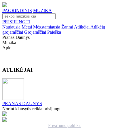
PAGRINDINIS
MUZIKA
PRISIJUNGTI
Naujausia
Metai
Mėgstamiausia
Žanrai
Atlikėjai
Atlikėjų
grojaraščiai
Grojaraščiai
Paieška
Pranas Daunys
Muzika
Apie
ATLIKĖJAI
PRANAS DAUNYS
Norint klausytis reikia prisijungti
Privatumo politika