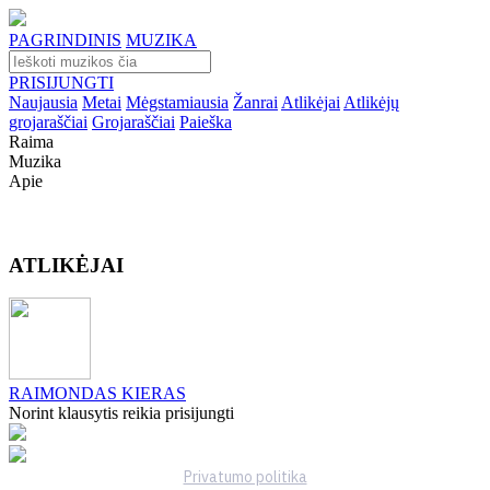
PAGRINDINIS
MUZIKA
PRISIJUNGTI
Naujausia
Metai
Mėgstamiausia
Žanrai
Atlikėjai
Atlikėjų
grojaraščiai
Grojaraščiai
Paieška
Raima
Muzika
Apie
ATLIKĖJAI
RAIMONDAS KIERAS
Norint klausytis reikia prisijungti
Privatumo politika