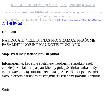
© 2014-2026 Lietuvos gretutinių teisių asociacija AGATA
Pakartot.lt yra
muzikos biblioteka
ir neatsako už kūrinių turinį bei atitikimą
teisės aktų reikalavimams.
Jei aptikote netinkamą turinį, praneškite
pakartot@agata.lt
,
agata@agata.lt
Kraunama
NAUDOJATE NELEISTINAS PROGRAMAS, PRAŠOME
PAŠALINTI, NORINT NAUDOTIS TINKLAPIU.
Šioje svetainėje naudojami slapukai
Informuojame, kad šioje svetainėje naudojami slapukai (angl.
cookies). Sutikdami, paspauskite mygtuką „Sutinku“ arba naršykite
toliau. Savo duotą sutikimą bet kada galėsite atšaukti pakeisdami
savo interneto naršyklės nustatymus ir ištrindami įrašytus slapukus.
Sutinku