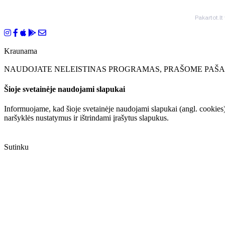
Pakartot.lt
Kraunama
NAUDOJATE NELEISTINAS PROGRAMAS, PRAŠOME PAŠAL
Šioje svetainėje naudojami slapukai
Informuojame, kad šioje svetainėje naudojami slapukai (angl. cookies)
naršyklės nustatymus ir ištrindami įrašytus slapukus.
Sutinku