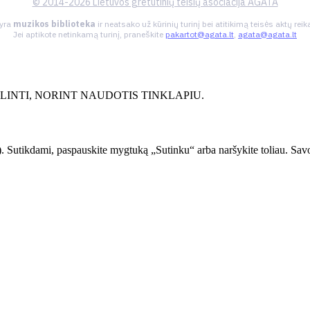
© 2014-2026 Lietuvos gretutinių teisių asociacija AGATA
 yra
muzikos biblioteka
ir neatsako už kūrinių turinį bei atitikimą teisės aktų re
Jei aptikote netinkamą turinį, praneškite
pakartot@agata.lt
,
agata@agata.lt
INTI, NORINT NAUDOTIS TINKLAPIU.
. Sutikdami, paspauskite mygtuką „Sutinku“ arba naršykite toliau. Savo