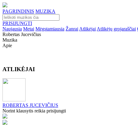
PAGRINDINIS
MUZIKA
PRISIJUNGTI
Naujausia
Metai
Mėgstamiausia
Žanrai
Atlikėjai
Atlikėjų grojaraščiai
Robertas Jucevičius
Muzika
Apie
ATLIKĖJAI
ROBERTAS JUCEVIČIUS
Norint klausytis reikia prisijungti