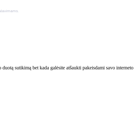
ikalavimams.
 duotą sutikimą bet kada galėsite atšaukti pakeisdami savo interneto