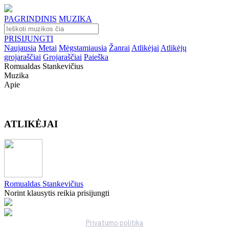
PAGRINDINIS
MUZIKA
PRISIJUNGTI
Naujausia
Metai
Mėgstamiausia
Žanrai
Atlikėjai
Atlikėjų
grojaraščiai
Grojaraščiai
Paieška
Romualdas Stankevičius
Muzika
Apie
ATLIKĖJAI
Romualdas Stankevičius
Norint klausytis reikia prisijungti
Privatumo politika