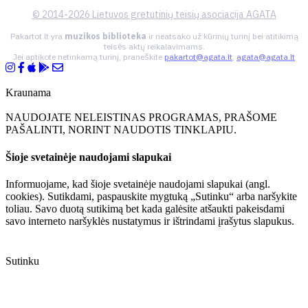
© 2014-2026 Lietuvos gretutinių teisių asociacija AGATA
Pakartot.lt yra
muzikos biblioteka
ir neatsako už kūrinių turinį bei atitikimą
teisės aktų reikalavimams.
Jei aptikote netinkamą turinį, praneškite
pakartot@agata.lt
,
agata@agata.lt
Kraunama
NAUDOJATE NELEISTINAS PROGRAMAS, PRAŠOME
PAŠALINTI, NORINT NAUDOTIS TINKLAPIU.
Šioje svetainėje naudojami slapukai
Informuojame, kad šioje svetainėje naudojami slapukai (angl.
cookies). Sutikdami, paspauskite mygtuką „Sutinku“ arba naršykite
toliau. Savo duotą sutikimą bet kada galėsite atšaukti pakeisdami
savo interneto naršyklės nustatymus ir ištrindami įrašytus slapukus.
Sutinku