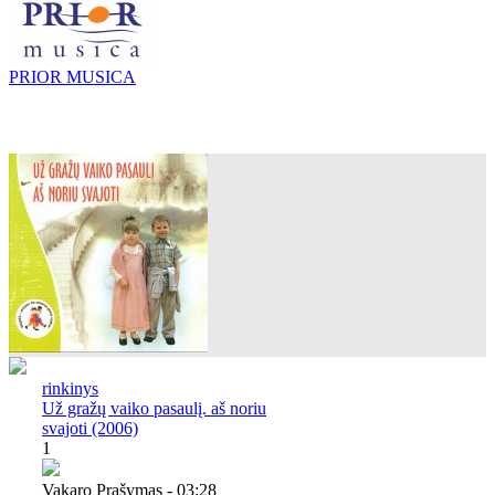
PRIOR MUSICA
rinkinys
Už gražų vaiko pasaulį. aš noriu
svajoti (2006)
1
Vakaro Prašymas - 03:28