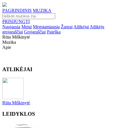
PAGRINDINIS
MUZIKA
PRISIJUNGTI
Naujausia
Metai
Mėgstamiausia
Žanrai
Atlikėjai
Atlikėjų
grojaraščiai
Grojaraščiai
Paieška
Rūta Miškinytė
Muzika
Apie
ATLIKĖJAI
Rūta Miškinytė
LEIDYKLOS