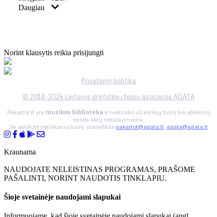
Daugiau
Norint klausytis reikia prisijungti
Privatumo politika
© 2014-2026 Lietuvos gretutinių teisių asociacija AGATA
Pakartot.lt yra
muzikos biblioteka
ir neatsako už kūrinių turinį bei atitikimą
teisės aktų reikalavimams.
Jei aptikote netinkamą turinį, praneškite
pakartot@agata.lt
,
agata@agata.lt
Kraunama
NAUDOJATE NELEISTINAS PROGRAMAS, PRAŠOME
PAŠALINTI, NORINT NAUDOTIS TINKLAPIU.
Šioje svetainėje naudojami slapukai
Informuojame, kad šioje svetainėje naudojami slapukai (angl.