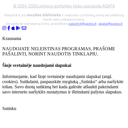
© 2014-2026 Lietuvos gretutinių teisių asociacija AGATA
Pakartot.lt yra
muzikos biblioteka
ir neatsako už kūrinių turinį bei atitikimą
teisės aktų reikalavimams.
Jei aptikote netinkamą turinį, praneškite
pakartot@agata.lt
,
agata@agata.lt
Kraunama
NAUDOJATE NELEISTINAS PROGRAMAS, PRAŠOME
PAŠALINTI, NORINT NAUDOTIS TINKLAPIU.
Šioje svetainėje naudojami slapukai
Informuojame, kad šioje svetainėje naudojami slapukai (angl.
cookies). Sutikdami, paspauskite mygtuką „Sutinku“ arba naršykite
toliau. Savo duotą sutikimą bet kada galėsite atšaukti pakeisdami
savo interneto naršyklės nustatymus ir ištrindami įrašytus slapukus.
Sutinku