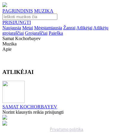
PAGRINDINIS
MUZIKA
PRISIJUNGTI
Naujausia
Metai
Mėgstamiausia
Žanrai
Atlikėjai
Atlikėjų
grojaraščiai
Grojaraščiai
Paieška
Samat Kochorbayev
Muzika
Apie
ATLIKĖJAI
SAMAT KOCHORBAYEV
Norint klausytis reikia prisijungti
Privatumo politika