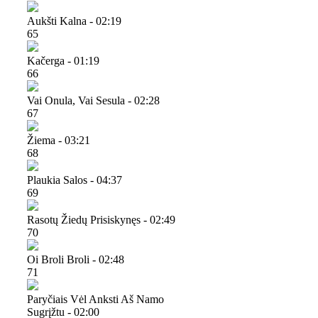
Aukšti Kalna - 02:19
65
Kačerga - 01:19
66
Vai Onula, Vai Sesula - 02:28
67
Žiema - 03:21
68
Plaukia Salos - 04:37
69
Rasotų Žiedų Prisiskynęs - 02:49
70
Oi Broli Broli - 02:48
71
Paryčiais Vėl Anksti Aš Namo
Sugrįžtu - 02:00