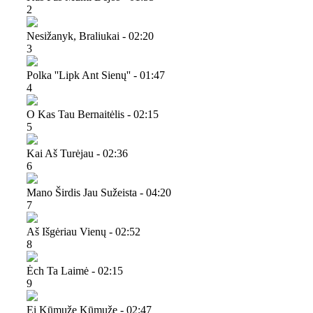
2
Nesižanyk, Braliukai - 02:20
3
Polka ''lipk Ant Sienų'' - 01:47
4
O Kas Tau Bernaitėlis - 02:15
5
Kai Aš Turėjau - 02:36
6
Mano Širdis Jau Sužeista - 04:20
7
Aš Išgėriau Vienų - 02:52
8
Ėch Ta Laimė - 02:15
9
Ei Kūmuže Kūmuže - 02:47