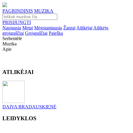
PAGRINDINIS
MUZIKA
PRISIJUNGTI
Naujausia
Metai
Mėgstamiausia
Žanrai
Atlikėjai
Atlikėjų
grojaraščiai
Grojaraščiai
Paieška
Serbentėlė
Muzika
Apie
ATLIKĖJAI
DAIVA BRADAUSKIENĖ
LEIDYKLOS