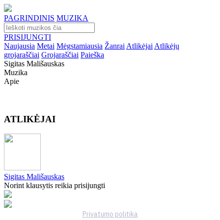
PAGRINDINIS
MUZIKA
PRISIJUNGTI
Naujausia
Metai
Mėgstamiausia
Žanrai
Atlikėjai
Atlikėjų
grojaraščiai
Grojaraščiai
Paieška
Sigitas Mališauskas
Muzika
Apie
ATLIKĖJAI
Sigitas Mališauskas
Norint klausytis reikia prisijungti
Privatumo politika