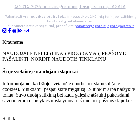
© 2014-2026 Lietuvos gretutinių teisių asociacija AGATA
Pakartot.lt yra
muzikos biblioteka
ir neatsako už kūrinių turinį bei atitikimą
teisės aktų reikalavimams.
Jei aptikote netinkamą turinį, praneškite
pakartot@agata.lt
,
agata@agata.lt
Kraunama
NAUDOJATE NELEISTINAS PROGRAMAS, PRAŠOME
PAŠALINTI, NORINT NAUDOTIS TINKLAPIU.
Šioje svetainėje naudojami slapukai
Informuojame, kad šioje svetainėje naudojami slapukai (angl.
cookies). Sutikdami, paspauskite mygtuką „Sutinku“ arba naršykite
toliau. Savo duotą sutikimą bet kada galėsite atšaukti pakeisdami
savo interneto naršyklės nustatymus ir ištrindami įrašytus slapukus.
Sutinku