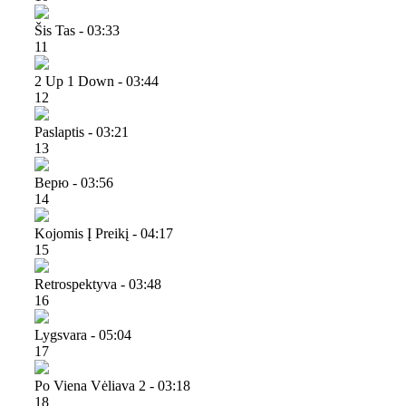
Šis Tas - 03:33
11
2 Up 1 Down - 03:44
12
Paslaptis - 03:21
13
Верю - 03:56
14
Kojomis Į Preikį - 04:17
15
Retrospektyva - 03:48
16
Lygsvara - 05:04
17
Po Viena Vėliava 2 - 03:18
18