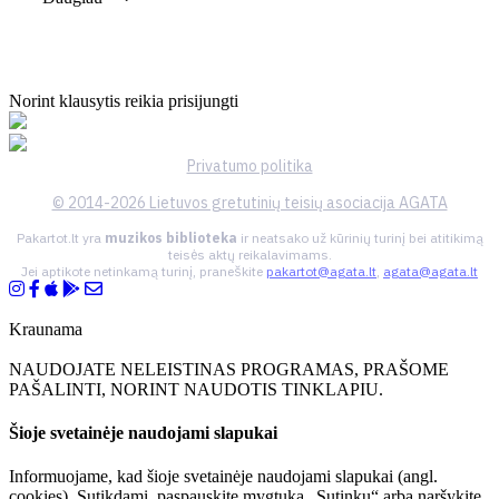
Norint klausytis reikia prisijungti
Privatumo politika
© 2014-2026 Lietuvos gretutinių teisių asociacija AGATA
Pakartot.lt yra
muzikos biblioteka
ir neatsako už kūrinių turinį bei atitikimą
teisės aktų reikalavimams.
Jei aptikote netinkamą turinį, praneškite
pakartot@agata.lt
,
agata@agata.lt
Kraunama
NAUDOJATE NELEISTINAS PROGRAMAS, PRAŠOME
PAŠALINTI, NORINT NAUDOTIS TINKLAPIU.
Šioje svetainėje naudojami slapukai
Informuojame, kad šioje svetainėje naudojami slapukai (angl.
cookies). Sutikdami, paspauskite mygtuką „Sutinku“ arba naršykite