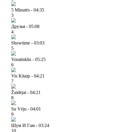
5 Minutės - 04:35
3
Друзья - 05:08
4
Showtime - 03:03
5
Voratinklis - 05:25
6
Vis Kitaip - 04:21
7
Žaidėjai - 04:21
8
Su Vėju - 04:01
9
Шум И Гам - 03:24
10