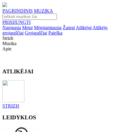
PAGRINDINIS
MUZIKA
PRISIJUNGTI
Naujausia
Metai
Mėgstamiausia
Žanrai
Atlikėjai
Atlikėjų
grojaraščiai
Grojaraščiai
Paieška
Strizh
Muzika
Apie
ATLIKĖJAI
STRIZH
LEIDYKLOS