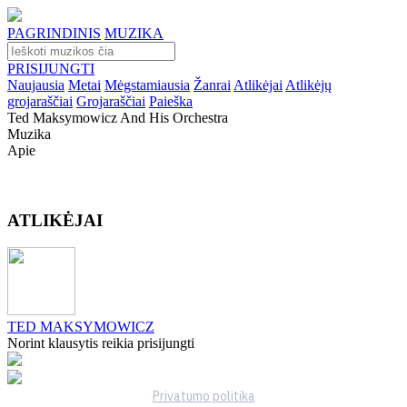
PAGRINDINIS
MUZIKA
PRISIJUNGTI
Naujausia
Metai
Mėgstamiausia
Žanrai
Atlikėjai
Atlikėjų
grojaraščiai
Grojaraščiai
Paieška
Ted Maksymowicz And His Orchestra
Muzika
Apie
ATLIKĖJAI
TED MAKSYMOWICZ
Norint klausytis reikia prisijungti
Privatumo politika