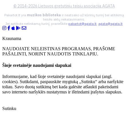
© 2014-2026 Lietuvos gretutinių teisių asociacija AGATA
Pakartot.lt yra
muzikos biblioteka
ir neatsako už kūrinių turinį bei atitikimą
teisės aktų reikalavimams.
Jei aptikote netinkamą turinį, praneškite
pakartot@agata.lt
,
agata@agata.lt
Kraunama
NAUDOJATE NELEISTINAS PROGRAMAS, PRAŠOME
PAŠALINTI, NORINT NAUDOTIS TINKLAPIU.
Šioje svetainėje naudojami slapukai
Informuojame, kad šioje svetainėje naudojami slapukai (angl.
cookies). Sutikdami, paspauskite mygtuką „Sutinku“ arba naršykite
toliau. Savo duotą sutikimą bet kada galėsite atšaukti pakeisdami
savo interneto naršyklės nustatymus ir ištrindami įrašytus slapukus.
Sutinku