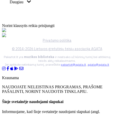
Daugiau
Norint klausytis reikia prisijungti
Privatumo politika
© 2014-2026 Lietuvos gretutinių teisių asociacija AGATA
Pakartot.lt yra
muzikos biblioteka
ir neatsako už kūrinių turinį bei atitikimą
teisės aktų reikalavimams.
Jei aptikote netinkamą turinį, praneškite
pakartot@agata.lt
,
agata@agata.lt
Kraunama
NAUDOJATE NELEISTINAS PROGRAMAS, PRAŠOME
PAŠALINTI, NORINT NAUDOTIS TINKLAPIU.
Šioje svetainėje naudojami slapukai
Informuojame, kad šioje svetainėje naudojami slapukai (angl.