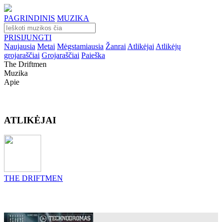
PAGRINDINIS
MUZIKA
PRISIJUNGTI
Naujausia
Metai
Mėgstamiausia
Žanrai
Atlikėjai
Atlikėjų
grojaraščiai
Grojaraščiai
Paieška
The Driftmen
Muzika
Apie
ATLIKĖJAI
THE DRIFTMEN